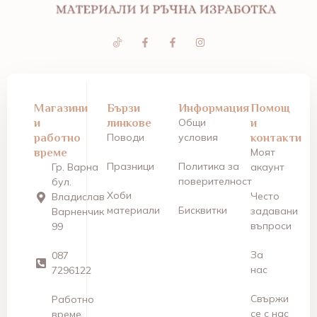
Магазини
Бързи
Информация
Помощ
и
линкове
Общи
и
работно
Поводи
условия
контакти
време
Моят
Празници
Политика за
Гр. Варна
акаунт
поверителност
бул.
Хоби
Често
Владислав
материали
Бисквитки
задавани
Варненчик
въпроси
99
За
087
нас
7296122
Свържи
Работно
се с нас
време