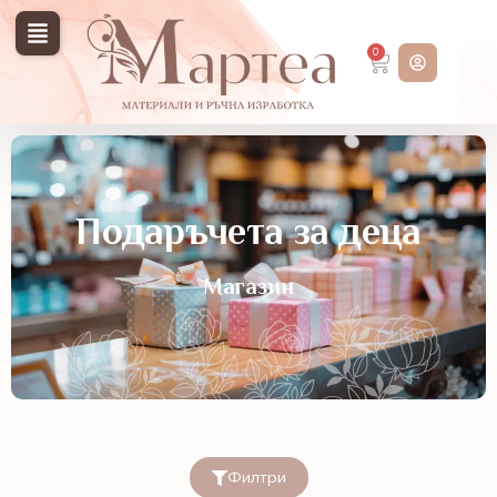
0
Подаръчета за деца
Магазин
Филтри