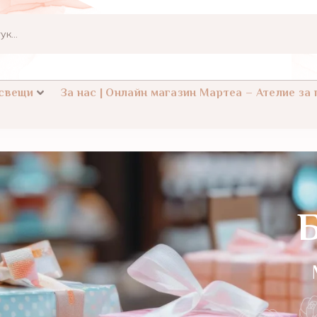
 свещи
За нас | Онлайн магазин Мартеа – Ателие за