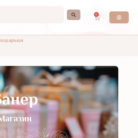
0
 подаръци
Банер
Магазин