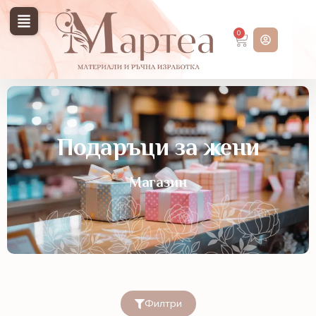
0
Подаръци за жени
Магазин
Филтри