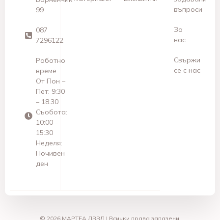
въпроси
99
За
087
нас
7296122
Свържи
Работно
се с нас
време
От Пон –
Пет: 9:30
– 18:30
Съобота:
10:00 –
15:30
Неделя:
Почивен
ден
© 2026 МАРТЕА ДЗЗД | Всички права запазени.