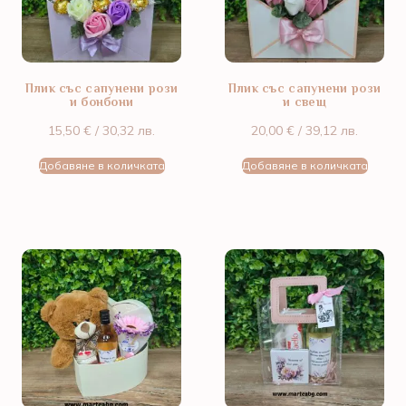
Плик със сапунени рози
Плик със сапунени рози
и бонбони
и свещ
15,50
€
/ 30,32 лв.
20,00
€
/ 39,12 лв.
Добавяне в количката
Добавяне в количката