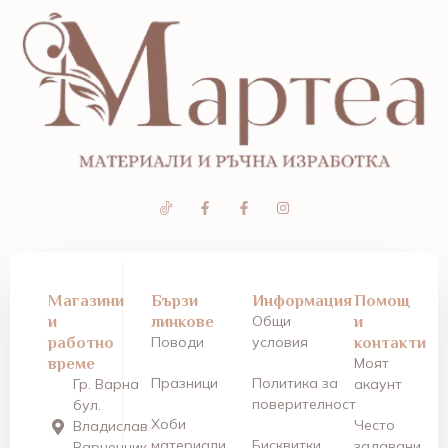
Магазини
Бързи
Информация
Помощ
и
линкове
Общи
и
работно
Поводи
условия
контакти
време
Моят
Празници
Политика за
Гр. Варна
акаунт
поверителност
бул.
Хоби
Често
Владислав
материали
Бисквитки
задавани
Варненчик