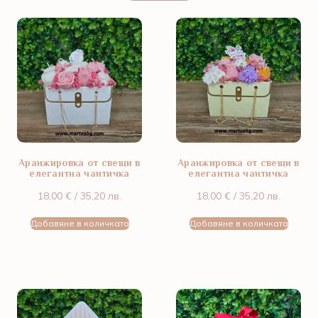
Аранжировка от свещи в
Аранжировка от свещи в
елегантна чантичка
елегантна чантичка
18,00
€
/ 35,20 лв.
18,00
€
/ 35,20 лв.
Добавяне в количката
Добавяне в количката