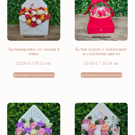
Аранжировка от свещи в
Кутия купол с чекмедже
плик
и сапунени цветя
20,00
€
/ 39,12 лв.
15,00
€
/ 29,34 лв.
Добавяне в количката
Добавяне в количката