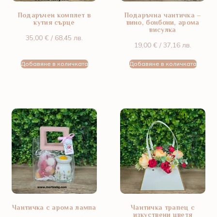
Подаръчен комплет в
Подаръчна чантичка –
кутия сърце
вино, бонбони, арома
висулка
35,00
€
/ 68,45 лв.
19,00
€
/ 37,16 лв.
Добавяне в количката
Добавяне в количката
Чантичка с арома лампа
Чантичка трапец с
изкуствени цветя