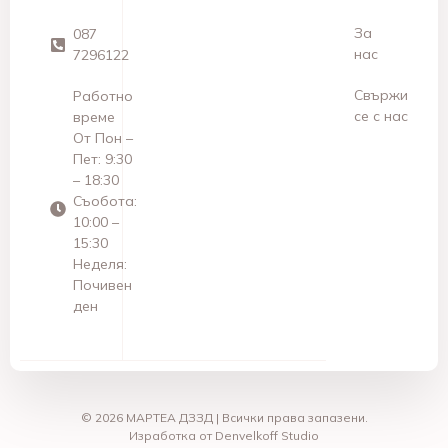
За
087
нас
7296122
Свържи
Работно
се с нас
време
От Пон –
Пет: 9:30
– 18:30
Съобота:
10:00 –
15:30
Неделя:
Почивен
ден
© 2026 МАРТЕА ДЗЗД | Всички права запазени.
Изработка от Denvelkoff Studio