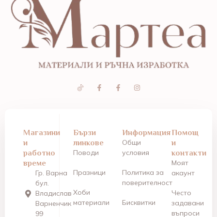
Магазини
Бързи
Информация
Помощ
и
линкове
Общи
и
работно
Поводи
условия
контакти
време
Моят
Празници
Политика за
Гр. Варна
акаунт
поверителност
бул.
Хоби
Често
Владислав
материали
Бисквитки
задавани
Варненчик
въпроси
99