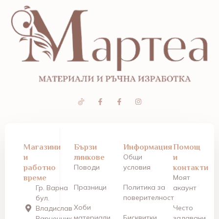
Магазини
Бързи
Информация
Помощ
и
линкове
Общи
и
работно
Поводи
условия
контакти
време
Моят
Празници
Политика за
Гр. Варна
акаунт
поверителност
бул.
Хоби
Често
Владислав
материали
Бисквитки
задавани
Варненчик