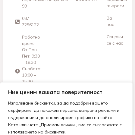
въпроси
99
За
087
нас
7296122
Свържи
Работно
се с нас
време
От Пон –
Пет: 9:30
– 18:30
Съобота:
10:00 –
15:30
Неделя:
Ние ценим вашата поверителност
Почивен
ден
Използваме бисквитки, за да подобрим вашето
сърфиране, да покажем персонализирани реклами и
съдържание и да анализираме трафика на сайта.
Като кликнете „Приемам всички“, вие се съгласявате с
използването на бисквитки.
© 2026 МАРТЕА ДЗЗД | Всички права запазени.