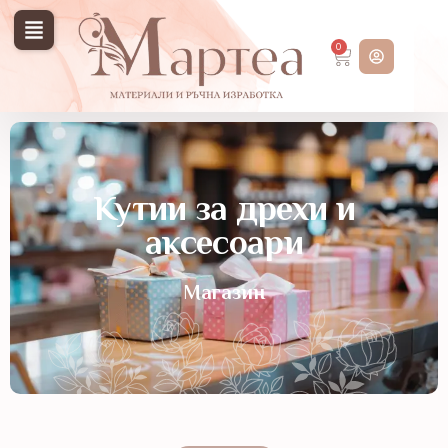
0
Кутии за дрехи и
аксесоари
Магазин