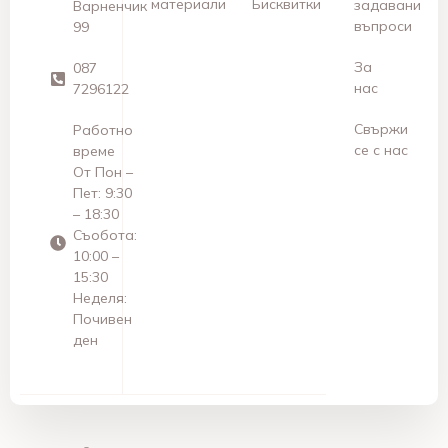
материали
Бисквитки
задавани
Варненчик
въпроси
99
За
087
нас
7296122
Свържи
Работно
се с нас
време
От Пон –
Пет: 9:30
– 18:30
Съобота:
10:00 –
15:30
Неделя:
Почивен
ден