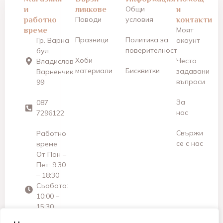
и
линкове
Общи
и
работно
Поводи
условия
контакти
време
Моят
Празници
Политика за
Гр. Варна
акаунт
поверителност
бул.
Хоби
Често
Владислав
материали
Бисквитки
задавани
Варненчик
въпроси
99
За
087
нас
7296122
Свържи
Работно
се с нас
време
От Пон –
Пет: 9:30
– 18:30
Съобота:
10:00 –
15:30
Неделя: