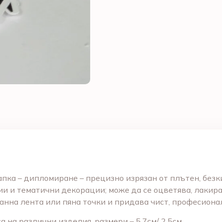
пка – дипломиране
– прецизно изрязан от плътен, без
ии и тематични декорации; може да се оцветява, лакира
ранна лента или пяна точки и придава чист, професион
 на различни изделия, размери – 5,7см/ 2,5см