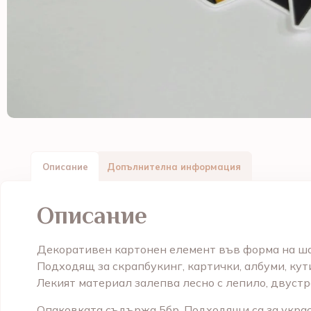
Описание
Допълнителна информация
Описание
Декоративен картонен елемент във форма на
ша
Подходящ за скрапбукинг, картички, албуми, кут
Лекият материал залепва лесно с лепило, двуст
Опаковката съдържа 5бр. Подходящи са за украса