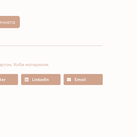
ичката
артон
,
Хоби материали
ter
LinkedIn
Email