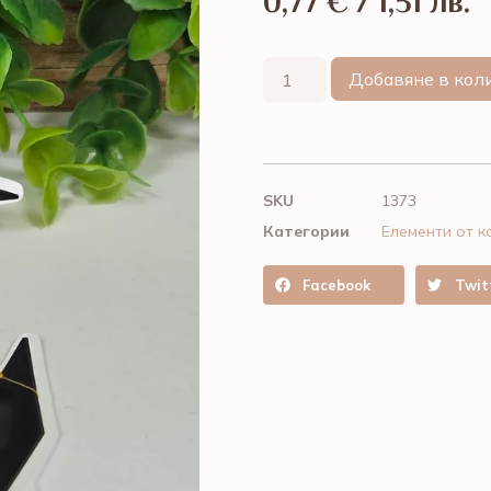
0,77
€
/ 1,51 лв.
Добавяне в кол
SKU
1373
Категории
Елементи от к
Facebook
Twit