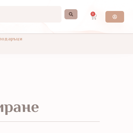
0
 подаръци
иране