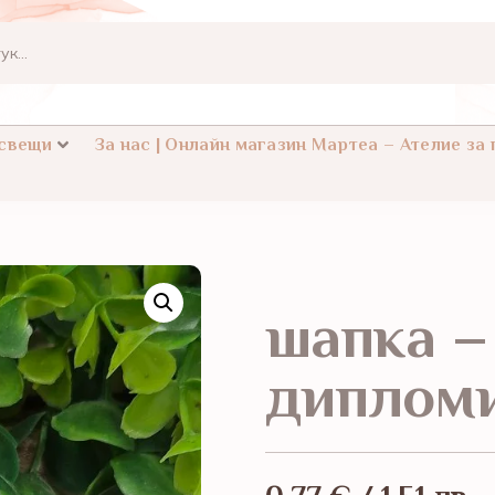
 свещи
За нас | Онлайн магазин Мартеа – Ателие за
шапка –
диплом