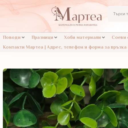
Поводи
Празници
Хоби материали
Соеви
Контакти Мартеа | Адрес, телефон и форма за връзка