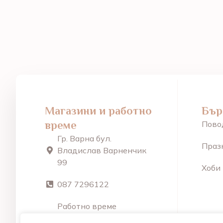
Магазини и работно
Бър
време
Пово
Гр. Варна бул.
Праз
Владислав Варненчик
99
Хоби
087 7296122
Работно време
От Пон – Пет: 9:30 –