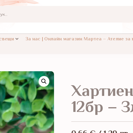
 свещи
За нас | Онлайн магазин Мартеа – Ателие за
Хартиен
12бр – 