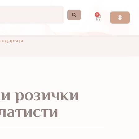
0
 подаръци
и розички
Златисти