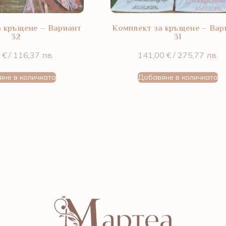
а кръщене – Вариант
Комплект за кръщене – Вар
32
31
0
€
/ 116,37 лв.
141,00
€
/ 275,77 лв.
яне в количката
Добавяне в количката