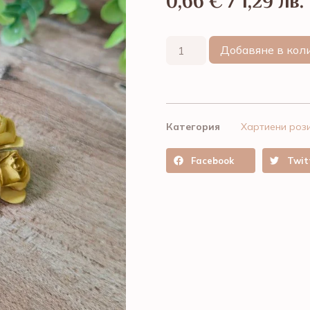
0,66
€
/ 1,29 лв.
Добавяне в кол
Категория
Хартиени роз
Facebook
Twit