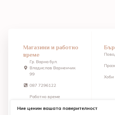
Магазини и работно
Бър
време
Пово
Гр. Варна бул.
Праз
Владислав Варненчик
99
Хоби
087 7296122
Работно време
От Пон – Пет: 9:30 –
Ние ценим вашата поверителност
18:30 Съобота: 10:00 –