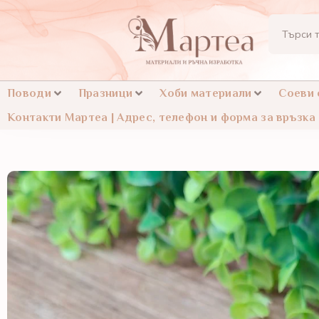
Поводи
Празници
Хоби материали
Соеви
Контакти Мартеа | Адрес, телефон и форма за връзка