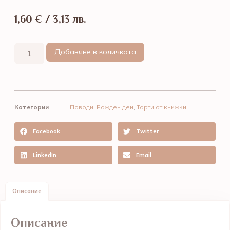
1,60
€
/ 3,13 лв.
Добавяне в количката
Категории
Поводи
,
Рожден ден
,
Торти от книжки
Facebook
Twitter
LinkedIn
Email
Описание
Описание