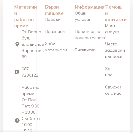
Магазини
Бързи
Информация
Помощ
и
линкове
Общи
и
работно
Поводи
условия
контакти
време
Моят
Празници
Политика за
Гр. Варна
акаунт
поверителност
бул.
Хоби
Често
Владислав
материали
Бисквитки
задавани
Варненчик
въпроси
99
За
087
нас
7296122
Свържи
Работно
се с нас
време
От Пон –
Пет: 9:30
– 18:30
Съобота:
10:00 –
15:30