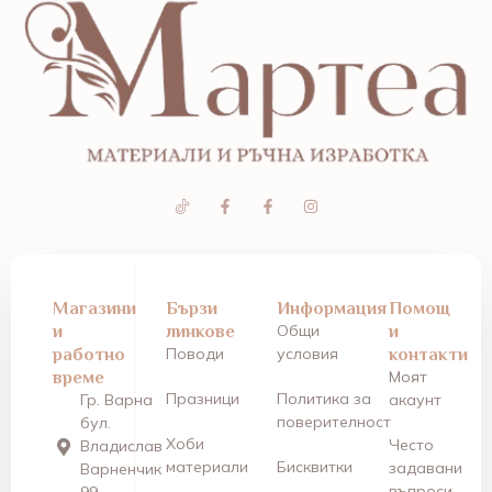
Магазини
Бързи
Информация
Помощ
и
линкове
Общи
и
работно
Поводи
условия
контакти
време
Моят
Празници
Политика за
Гр. Варна
акаунт
поверителност
бул.
Хоби
Често
Владислав
материали
Бисквитки
задавани
Варненчик
въпроси