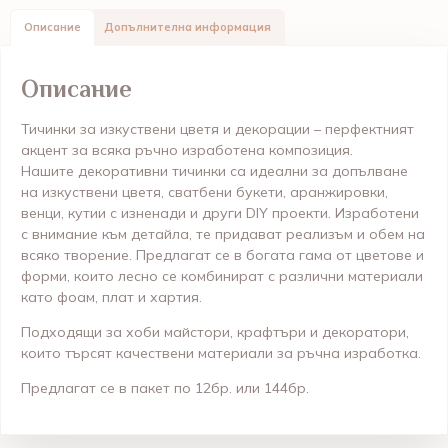
Описание
Допълнителна информация
Описание
Тичинки за изкуствени цветя и декорации – перфектният
акцент за всяка ръчно изработена композиция.
Нашите декоративни тичинки са идеални за допълване
на изкуствени цветя, сватбени букети, аранжировки,
венци, кутии с изненади и други DIY проекти. Изработени
с внимание към детайла, те придават реализъм и обем на
всяко творение. Предлагат се в богата гама от цветове и
форми, които лесно се комбинират с различни материали
като фоам, плат и хартия.
Подходящи за хоби майстори, крафтъри и декоратори,
които търсят качествени материали за ръчна изработка.
Предлагат се в пакет по 12бр. или 144бр.