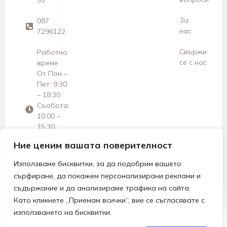
99
За
087
нас
7296122
Свържи
Работно
се с нас
време
От Пон –
Пет: 9:30
– 18:30
Съобота:
10:00 –
15:30
Неделя:
Ние ценим вашата поверителност
Почивен
ден
Използваме бисквитки, за да подобрим вашето
сърфиране, да покажем персонализирани реклами и
съдържание и да анализираме трафика на сайта.
Като кликнете „Приемам всички“, вие се съгласявате с
използването на бисквитки.
© 2026 МАРТЕА ДЗЗД | Всички права запазени.
Изработка от Denvelkoff Studio