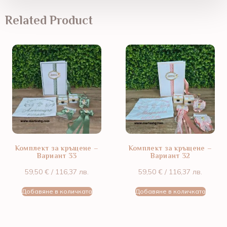
Related Product
Комплект за кръщене –
Комплект за кръщене –
Вариант 33
Вариант 32
59,50
€
/ 116,37 лв.
59,50
€
/ 116,37 лв.
Добавяне в количката
Добавяне в количката