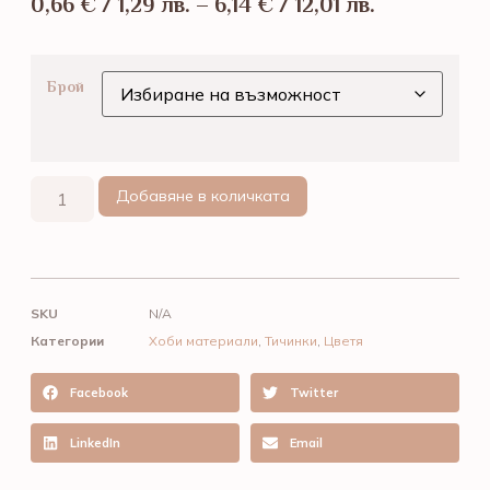
0,66
€
/ 1,29 лв.
–
6,14
€
/ 12,01 лв.
Брой
Добавяне в количката
SKU
N/A
Категории
Хоби материали
,
Тичинки
,
Цветя
Facebook
Twitter
LinkedIn
Email