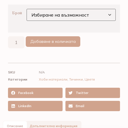
Брой
Добавяне в количката
SKU
N/A
Категории
Хоби материали
,
Тичинки
,
Цветя
Facebook
Twitter
LinkedIn
Email
Описание
Допълнителна информация