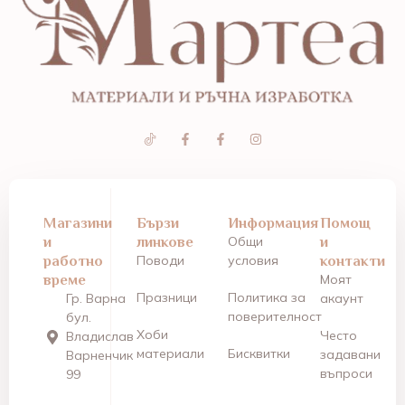
Магазини
Бързи
Информация
Помощ
и
линкове
Общи
и
работно
Поводи
условия
контакти
време
Моят
Празници
Политика за
Гр. Варна
акаунт
поверителност
бул.
Хоби
Често
Владислав
материали
Бисквитки
задавани
Варненчик
въпроси
99