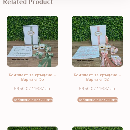
Related Product
Комплект за кръщене –
Комплект за кръщене –
Вариант 33
Вариант 32
59,50
€
/ 116,37 лв.
59,50
€
/ 116,37 лв.
Добавяне в количката
Добавяне в количката