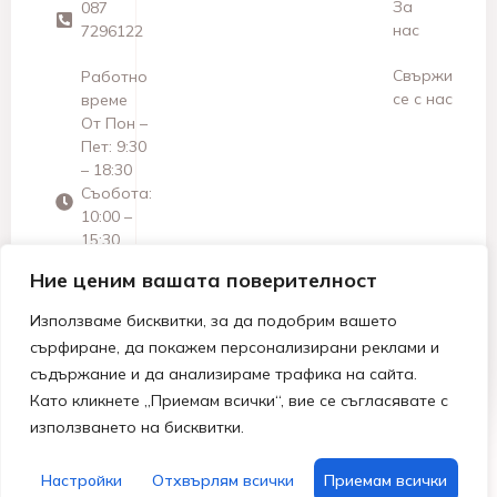
За
087
нас
7296122
Свържи
Работно
се с нас
време
От Пон –
Пет: 9:30
– 18:30
Съобота:
10:00 –
15:30
Неделя:
Ние ценим вашата поверителност
Почивен
ден
Използваме бисквитки, за да подобрим вашето
сърфиране, да покажем персонализирани реклами и
съдържание и да анализираме трафика на сайта.
Като кликнете „Приемам всички“, вие се съгласявате с
използването на бисквитки.
© 2026 МАРТЕА ДЗЗД | Всички права запазени.
Изработка от Denvelkoff Studio
Настройки
Отхвърлям всички
Приемам всички