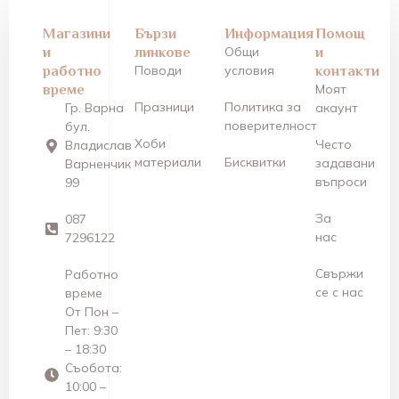
Магазини
Бързи
Информация
Помощ
и
линкове
Общи
и
работно
Поводи
условия
контакти
време
Моят
Празници
Политика за
Гр. Варна
акаунт
поверителност
бул.
Хоби
Често
Владислав
материали
Бисквитки
задавани
Варненчик
въпроси
99
За
087
нас
7296122
Свържи
Работно
се с нас
време
От Пон –
Пет: 9:30
– 18:30
Съобота:
10:00 –