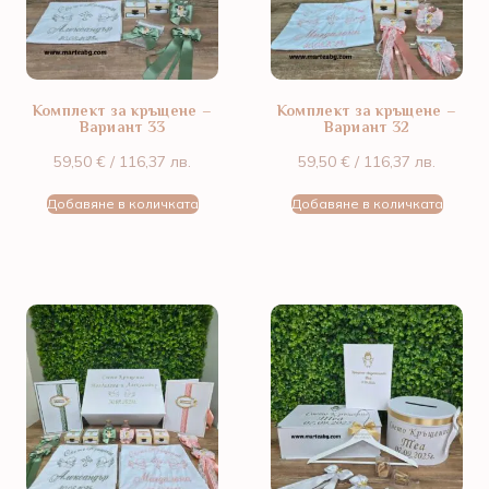
Комплект за кръщене –
Комплект за кръщене –
Вариант 33
Вариант 32
59,50
€
/ 116,37 лв.
59,50
€
/ 116,37 лв.
Добавяне в количката
Добавяне в количката