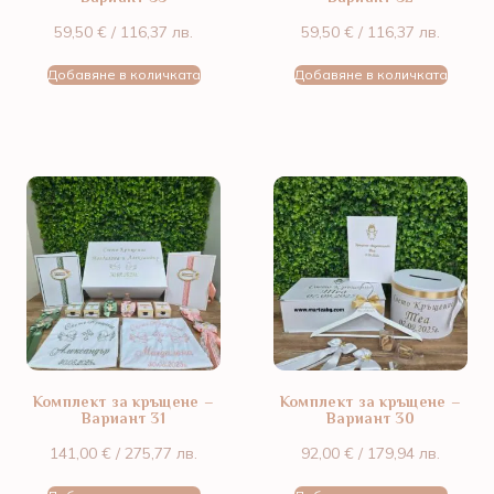
59,50
€
/ 116,37 лв.
59,50
€
/ 116,37 лв.
Добавяне в количката
Добавяне в количката
Комплект за кръщене –
Комплект за кръщене –
Вариант 31
Вариант 30
141,00
€
/ 275,77 лв.
92,00
€
/ 179,94 лв.