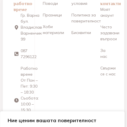
работно
Поводи
условия
контакти
време
Моят
Празници
Политика за
Гр. Варна
акаунт
поверителност
бул.
Хоби
Често
Владислав
материали
Бисквитки
задавани
Варненчик
въпроси
99
За
087
нас
7296122
Свържи
Работно
се с нас
време
От Пон –
Пет: 9:30
– 18:30
Съобота:
10:00 –
15:30
Неделя:
Ние ценим вашата поверителност
Почивен