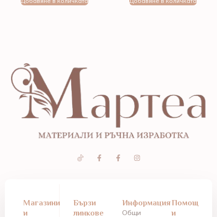
Добавяне в количката
Добавяне в количката
Магазини
Бързи
Информация
Помощ
и
линкове
Общи
и