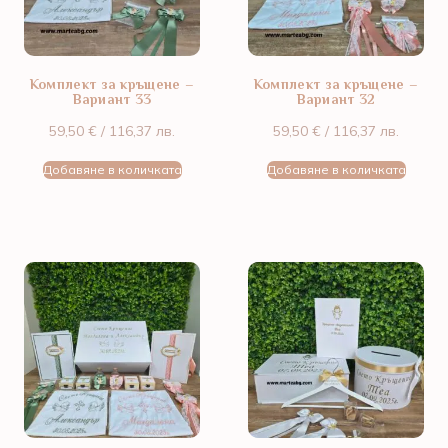
Комплект за кръщене –
Комплект за кръщене –
Вариант 33
Вариант 32
59,50
€
/ 116,37 лв.
59,50
€
/ 116,37 лв.
Добавяне в количката
Добавяне в количката