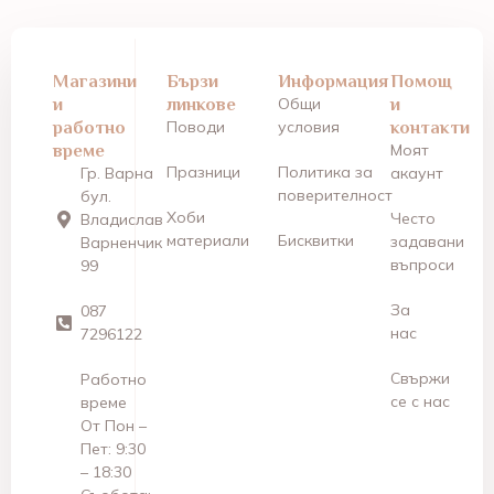
Магазини
Бързи
Информация
Помощ
и
линкове
Общи
и
работно
Поводи
условия
контакти
време
Моят
Празници
Политика за
Гр. Варна
акаунт
поверителност
бул.
Хоби
Често
Владислав
материали
Бисквитки
задавани
Варненчик
въпроси
99
За
087
нас
7296122
Свържи
Работно
се с нас
време
От Пон –
Пет: 9:30
– 18:30