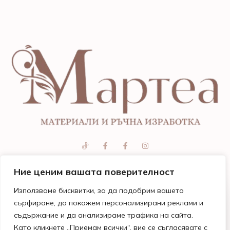
Ние ценим вашата поверителност
Използваме бисквитки, за да подобрим вашето
Магазини
Бързи
Информация
Помощ
сърфиране, да покажем персонализирани реклами и
и
линкове
Общи
и
работно
Поводи
условия
контакти
съдържание и да анализираме трафика на сайта.
време
Моят
Като кликнете „Приемам всички“, вие се съгласявате с