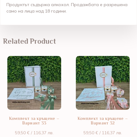
Продуктът съдържа алкохол. Продажбата е разрешена
само на лица над 18 години.
Related Product
Комплект за кръщене –
Комплект за кръщене –
Вариант 33
Вариант 32
59,50
€
/ 116,37 лв.
59,50
€
/ 116,37 лв.