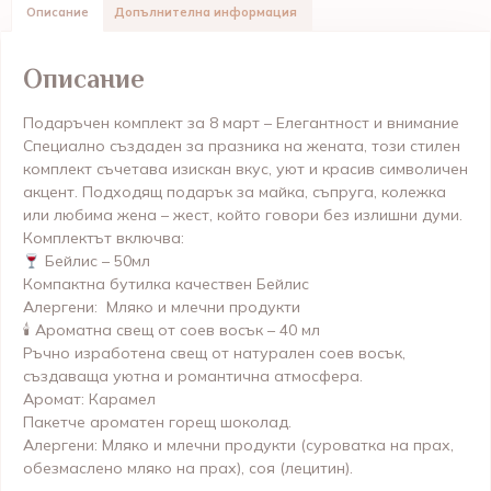
Описание
Допълнителна информация
Описание
Подаръчен комплект за 8 март – Елегантност и внимание
Специално създаден за празника на жената, този стилен
комплект съчетава изискан вкус, уют и красив символичен
акцент. Подходящ подарък за майка, съпруга, колежка
или любима жена – жест, който говори без излишни думи.
Комплектът включва:
Бейлис – 50мл
Компактна бутилка качествен Бейлис
Алергени: Мляко и млечни продукти
🕯 Ароматна свещ от соев восък – 40 мл
Ръчно изработена свещ от натурален соев восък,
създаваща уютна и романтична атмосфера.
Аромат: Карамел
Пакетче ароматен горещ шоколад.
Алергени: Мляко и млечни продукти (суроватка на прах,
обезмаслено мляко на прах), соя (лецитин).