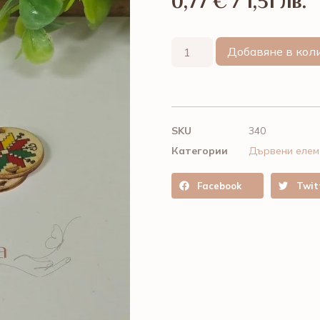
0,77
€
/ 1,51 лв.
Добавяне в кол
SKU
340
Категории
Дървени елем
Facebook
Twit