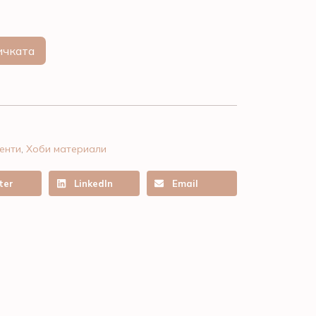
ичката
енти
,
Хоби материали
ter
LinkedIn
Email