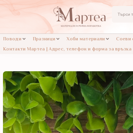
Поводи
Празници
Хоби материали
Соеви
Контакти Мартеа | Адрес, телефон и форма за връзка