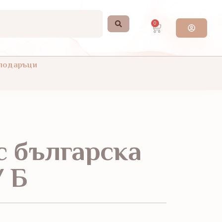
0
 подаръци
с българска
 Б