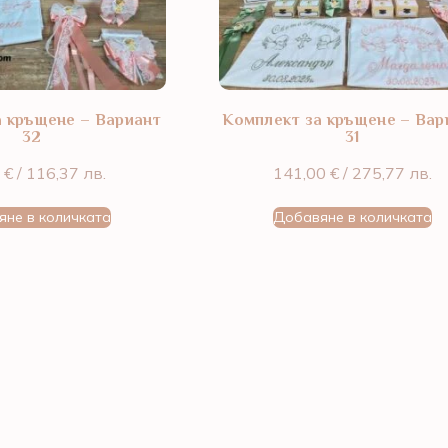
а кръщене – Вариант
Комплект за кръщене – Вар
32
31
0
€
/ 116,37 лв.
141,00
€
/ 275,77 лв.
яне в количката
Добавяне в количката