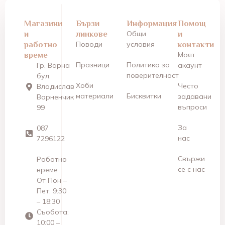
Магазини
Бързи
Информация
Помощ
и
линкове
Общи
и
работно
Поводи
условия
контакти
време
Моят
Празници
Политика за
Гр. Варна
акаунт
поверителност
бул.
Хоби
Често
Владислав
материали
Бисквитки
задавани
Варненчик
въпроси
99
За
087
нас
7296122
Свържи
Работно
се с нас
време
От Пон –
Пет: 9:30
– 18:30
Съобота:
10:00 –