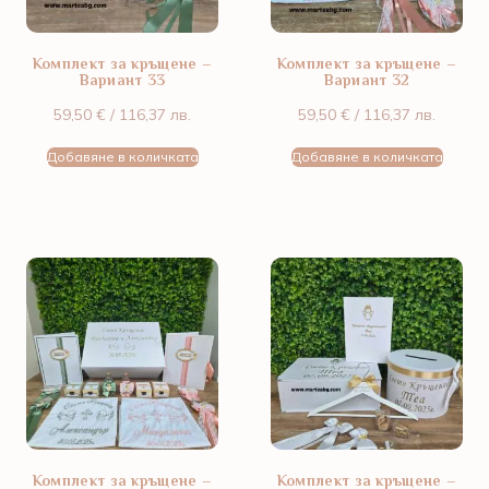
Комплект за кръщене –
Комплект за кръщене –
Вариант 33
Вариант 32
59,50
€
/ 116,37 лв.
59,50
€
/ 116,37 лв.
Добавяне в количката
Добавяне в количката
Комплект за кръщене –
Комплект за кръщене –