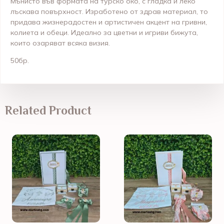
Мънисто във формата на турско око, с гладка и леко
лъскава повърхност. Изработено от здрав материал, то
придава жизнерадостен и артистичен акцент на гривни,
колиета и обеци. Идеално за цветни и игриви бижута,
които озаряват всяка визия.
50бр.
Related Product