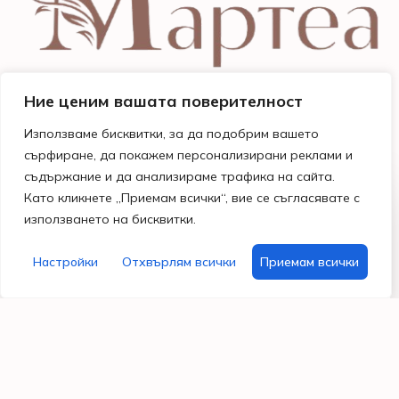
Ние ценим вашата поверителност
Използваме бисквитки, за да подобрим вашето
сърфиране, да покажем персонализирани реклами и
съдържание и да анализираме трафика на сайта.
Като кликнете „Приемам всички“, вие се съгласявате с
Магазини
Бързи
Информация
Помощ
използването на бисквитки.
и
линкове
Общи
и
работно
Поводи
условия
контакти
време
Моят
Настройки
Отхвърлям всички
Приемам всички
Празници
Политика за
Гр. Варна
акаунт
поверителност
бул.
Хоби
Често
Владислав
материали
Бисквитки
задавани
Варненчик
въпроси
99
За
087