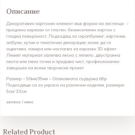
Описание
Декоративен картонен елемент във форма на
листенца
–
прецизно изрязан от плътен, безкиселинен картон с
гладка повърхност. Подходящ за скрапбукинг, картички,
албуми, кутии и тематични декорации; може да се
оцветява, лакира или наслагва за изразен 3D ефект.
Лекият материал залепва лесно с лепило, двустранна
лента или пяна точки и придава чист, професионален
завършек на всеки творчески проект
Размер – 50мм/35мм – Опаковката съдържа 6бр
Подходящи са за украса на различни изделия, размери:
5см/ 3,5см
зелено / микс
Related Product