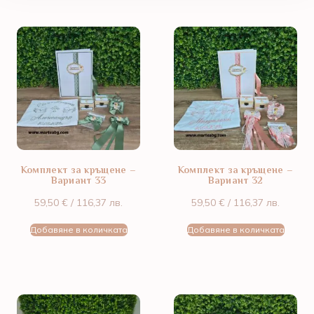
Комплект за кръщене –
Комплект за кръщене –
Вариант 33
Вариант 32
59,50
€
/ 116,37 лв.
59,50
€
/ 116,37 лв.
Добавяне в количката
Добавяне в количката