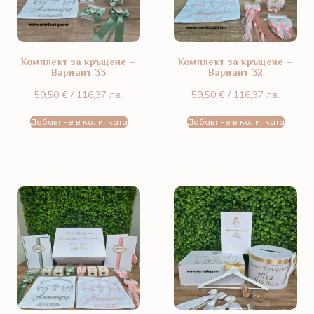
Комплект за кръщене –
Комплект за кръщене –
Вариант 33
Вариант 32
59,50
€
/ 116,37 лв.
59,50
€
/ 116,37 лв.
Добавяне в количката
Добавяне в количката