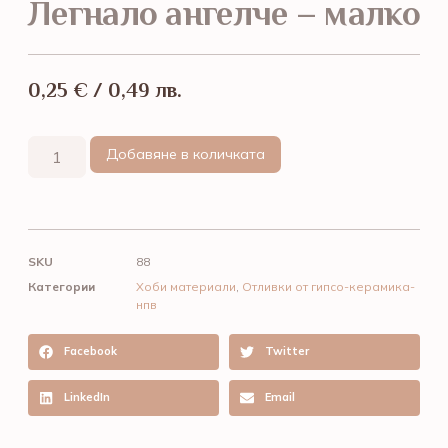
Легнало ангелче – малко
0,25
€
/ 0,49 лв.
Добавяне в количката
SKU
88
Категории
Хоби материали
,
Отливки от гипсо-керамика-
нпв
Facebook
Twitter
LinkedIn
Email