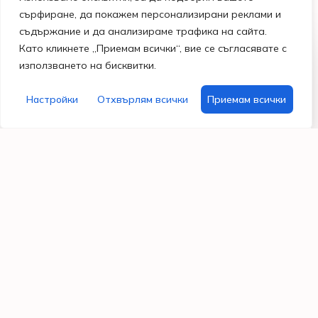
сърфиране, да покажем персонализирани реклами и
съдържание и да анализираме трафика на сайта.
Като кликнете „Приемам всички“, вие се съгласявате с
Магазини
Бързи
Информация
Помощ
използването на бисквитки.
и
линкове
Общи
и
работно
Поводи
условия
контакти
време
Моят
Настройки
Отхвърлям всички
Приемам всички
Празници
Политика за
Гр. Варна
акаунт
поверителност
бул.
Хоби
Често
Владислав
материали
Бисквитки
задавани
Варненчик
въпроси
99
За
087
нас
7296122
Свържи
Работно
се с нас
време
От Пон –
Пет: 9:30
– 18:30