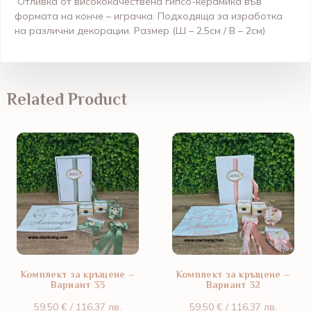
Отливка от висококачествена гипсо-керамика във
формата на конче – играчка. Подходяща за изработка
на различни декорации. Размер (
Ш – 2,5см / В – 2см
)
Related Product
Комплект за кръщене –
Комплект за кръщене –
Вариант 33
Вариант 32
59,50
€
/ 116,37 лв.
59,50
€
/ 116,37 лв.