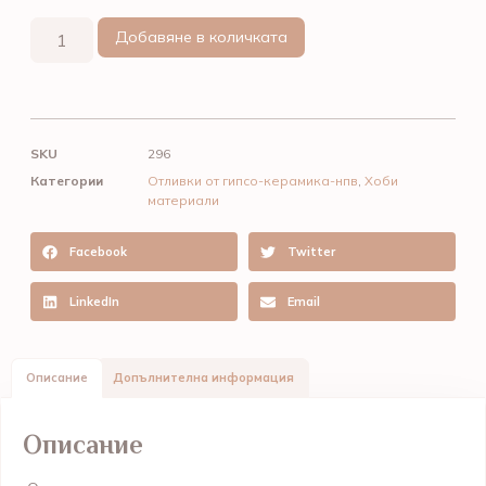
Добавяне в количката
SKU
296
Категории
Отливки от гипсо-керамика-нпв
,
Хоби
материали
Facebook
Twitter
LinkedIn
Email
Описание
Допълнителна информация
Описание