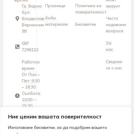
Празници
Политика за
Гр. Варна
акаунт
поверителност
бул.
Хоби
Често
Владислав
материали
Бисквитки
задавани
Варненчик
въпроси
99
За
087
нас
7296122
Свържи
Работно
се с нас
време
От Пон –
Пет: 9:30
– 18:30
Съобота:
10:00 –
15:30
Неделя:
Ние ценим вашата поверителност
Почивен
ден
Използваме бисквитки, за да подобрим вашето