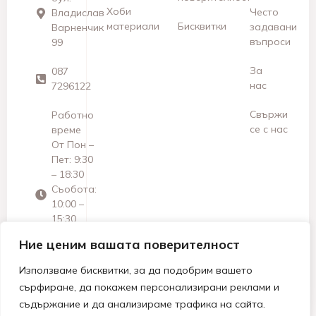
Хоби
Често
Владислав
материали
Бисквитки
задавани
Варненчик
въпроси
99
За
087
нас
7296122
Свържи
Работно
се с нас
време
От Пон –
Пет: 9:30
– 18:30
Съобота:
10:00 –
15:30
Неделя:
Ние ценим вашата поверителност
Почивен
ден
Използваме бисквитки, за да подобрим вашето
сърфиране, да покажем персонализирани реклами и
съдържание и да анализираме трафика на сайта.