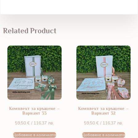
Related Product
Комплект за кръщене –
Комплект за кръщене –
Вариант 33
Вариант 32
59,50
€
/ 116,37 лв.
59,50
€
/ 116,37 лв.
Добавяне в количката
Добавяне в количката