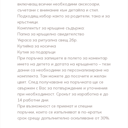
включващ всички необходими аксесоари,
съчетани с внимание към детайла и стил.
Подходящ избор както за родители, така и за
кръстници.
Комплектът за кръщене съдържа:
Папка за кръщелно свидетелство
Украса за ритуална свещ 2бр.
Кутийка за косичка
Кутия за подаръци
При поръчка запишете в полето за коментар
името на детето и датата на кръщенето – тези
данни са необходими за персонализиране на
комплекта. Там можете да посочите и желан
цвят. След получаване на поръчката ще се
свържем с Вас за потвърждение и уточнения
при необходимост. Срокът за изработка е до
14 работни дни.
При възможност се приемат и спешни
поръчки, които се изпълняват в по-кратък
срок срещу допълнително оскъпяване от 30%.