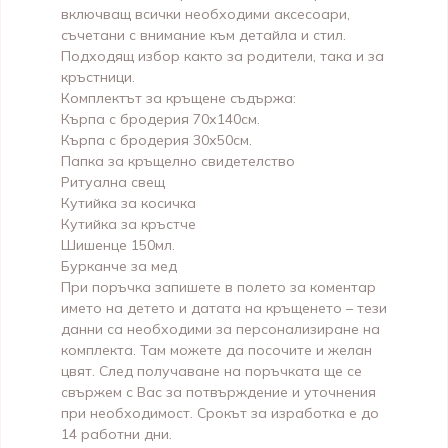
включващ всички необходими аксесоари,
съчетани с внимание към детайла и стил.
Подходящ избор както за родители, така и за
кръстници.
Комплектът за кръщене съдържа:
Кърпа с бродерия 70х140см.
Кърпа с бродерия 30х50см.
Папка за кръщелно свидетелство
Ритуална свещ
Кутийка за косичка
Кутийка за кръстче
Шишенце 150мл.
Бурканче за мед
При поръчка запишете в полето за коментар
името на детето и датата на кръщенето – тези
данни са необходими за персонализиране на
комплекта. Там можете да посочите и желан
цвят. След получаване на поръчката ще се
свържем с Вас за потвърждение и уточнения
при необходимост. Срокът за изработка е до
14 работни дни.