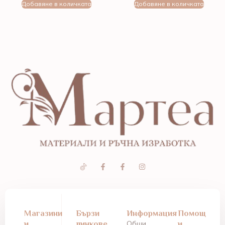
Добавяне в количката
Добавяне в количката
Магазини
Бързи
Информация
Помощ
и
линкове
Общи
и