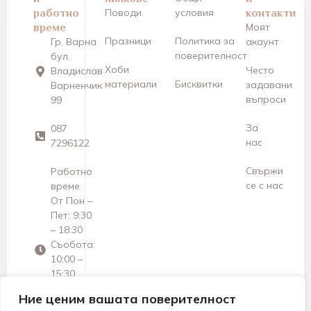
работно
Поводи
условия
контакти
време
Моят
Празници
Политика за
Гр. Варна
акаунт
поверителност
бул.
Хоби
Често
Владислав
материали
Бисквитки
задавани
Варненчик
въпроси
99
За
087
нас
7296122
Свържи
Работно
се с нас
време
От Пон –
Пет: 9:30
– 18:30
Съобота:
10:00 –
15:30
Неделя:
Ние ценим вашата поверителност
Почивен