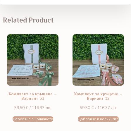
Related Product
Комплект за кръщене –
Комплект за кръщене –
Вариант 33
Вариант 32
59,50
€
/ 116,37 лв.
59,50
€
/ 116,37 лв.
Добавяне в количката
Добавяне в количката