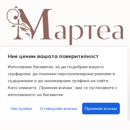
Ние ценим вашата поверителност
Използваме бисквитки, за да подобрим вашето
сърфиране, да покажем персонализирани реклами и
съдържание и да анализираме трафика на сайта.
Като кликнете „Приемам всички“, вие се съгласявате с
Магазини
Бързи
Информация
Помощ
използването на бисквитки.
и
линкове
Общи
и
работно
Поводи
условия
контакти
време
Моят
Настройки
Отхвърлям всички
Приемам всички
Празници
Политика за
Гр. Варна
акаунт
поверителност
бул.
Хоби
Често
Владислав