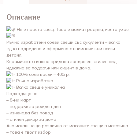
Описание
Не е просто свещ. Това е малка градина, която ухае.
Ръчно изработени соеви свещи със сукуленти – всяка
една подредена и оформена с внимание към всеки
детайл.
Керамичната кашпа придава завършен, стилен вид –
идеална за подарък или акцент в дома.
100% соев восък – 400гр.
Ръчна изработка
Всяка свещ е уникална
Подходяща за:
– 8-ми март
– подарък за рожден ден
– изненада без повод
– стилен декор за дома
Ако искаш нещо различно от масовите свещи в магазина
– това е твоят избор