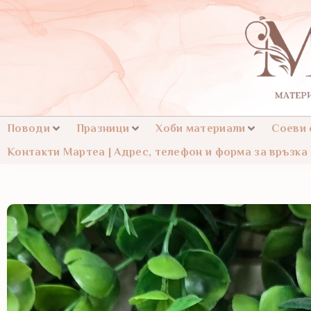
Поводи
Празници
Хоби материали
Соеви
Контакти Мартеа | Адрес, телефон и форма за връзка