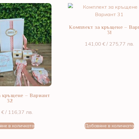
Комплект за кръщене – Вар
31
141,00
€
/ 275,77 лв.
а кръщене – Вариант
32
0
€
/ 116,37 лв.
яне в количката
Добавяне в количката