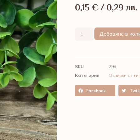
0,15
€
/ 0,29 лв.
Добавяне в кол
SKU
295
Категория
Отливки от ги
Facebook
Twit