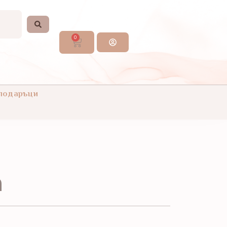
0
 подаръци
а