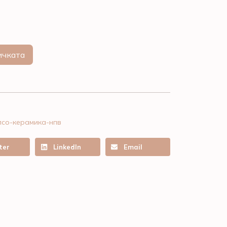
ичката
псо-керамика-нпв
ter
LinkedIn
Email