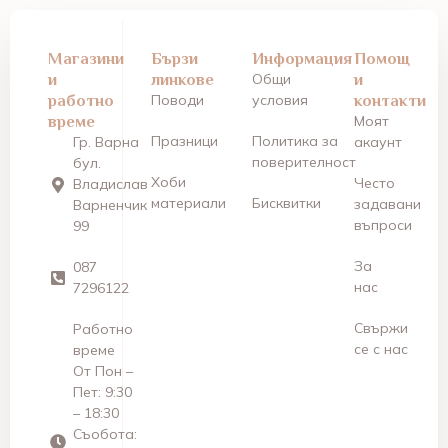
Магазини
Бързи
Информация
Помощ
и
линкове
Общи
и
работно
Поводи
условия
контакти
време
Моят
Празници
Политика за
Гр. Варна
акаунт
поверителност
бул.
Хоби
Често
Владислав
материали
Бисквитки
задавани
Варненчик
въпроси
99
За
087
нас
7296122
Свържи
Работно
се с нас
време
От Пон –
Пет: 9:30
– 18:30
Съобота: