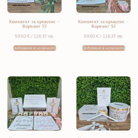
Комплект за кръщене –
Комплект за кръщене –
Вариант 33
Вариант 32
59,50
€
/ 116,37 лв.
59,50
€
/ 116,37 лв.
Добавяне в количката
Добавяне в количката