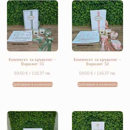
Комплект за кръщене –
Комплект за кръщене –
Вариант 33
Вариант 32
59,50
€
/ 116,37 лв.
59,50
€
/ 116,37 лв.
Добавяне в количката
Добавяне в количката