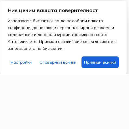
Ние ценим вашата поверителност
Използваме бисквитки, за да подобрим вашето
Магазини
Бързи
Информация
Помощ
сърфиране, да покажем персонализирани реклами и
и
линкове
Общи
и
работно
Поводи
условия
контакти
съдържание и да анализираме трафика на сайта.
време
Моят
Като кликнете „Приемам всички“, вие се съгласявате с
Празници
Политика за
Гр. Варна
акаунт
използването на бисквитки.
поверителност
бул.
Хоби
Често
Владислав
Настройки
Отхвърлям всички
Приемам всички
материали
Бисквитки
задавани
Варненчик
въпроси
99
За
087
нас
7296122
Свържи
Работно
се с нас
време
От Пон –
Пет: 9:30
– 18:30