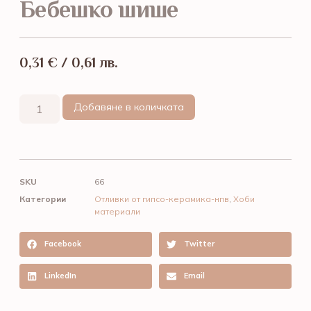
Бебешко шише
0,31
€
/ 0,61 лв.
Добавяне в количката
SKU
66
Категории
Отливки от гипсо-керамика-нпв
,
Хоби
материали
Facebook
Twitter
LinkedIn
Email