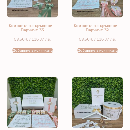
Комплект за кръщене –
Комплект за кръщене –
Вариант 33
Вариант 32
59,50
€
/ 116,37 лв.
59,50
€
/ 116,37 лв.
Добавяне в количката
Добавяне в количката