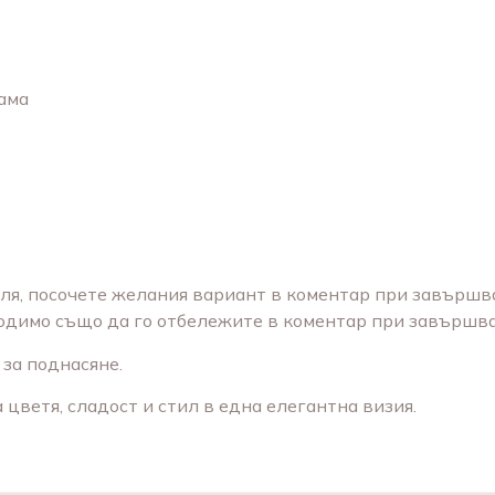
лама
оля, посочете желания вариант в коментар при завършв
ходимо също да го отбележите в коментар при завършва
за поднасяне.
цветя, сладост и стил в една елегантна визия.