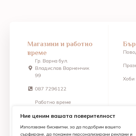
Магазини и работно
Бър
време
Пово
Гр. Варна бул.
Праз
Владислав Варненчик
99
Хоби
087 7296122
Работно време
От Пон – Пет: 9:30 –
Ние ценим вашата поверителност
18:30 Съобота: 10:00 –
15:30 Неделя: Почивен
Използваме бисквитки, за да подобрим вашето
ден
сърфиране, да покажем персонализирани реклами и