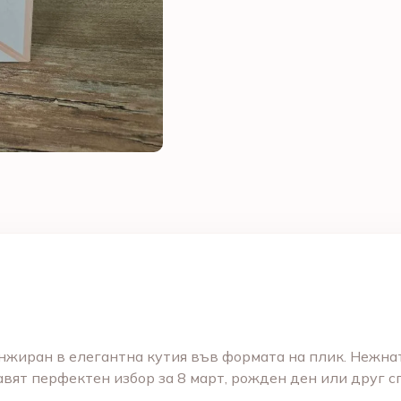
жиран в елегантна кутия във формата на плик. Нежнат
авят перфектен избор за 8 март, рожден ден или друг с