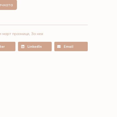
ичката
и март празници
,
За нея
ter
LinkedIn
Email