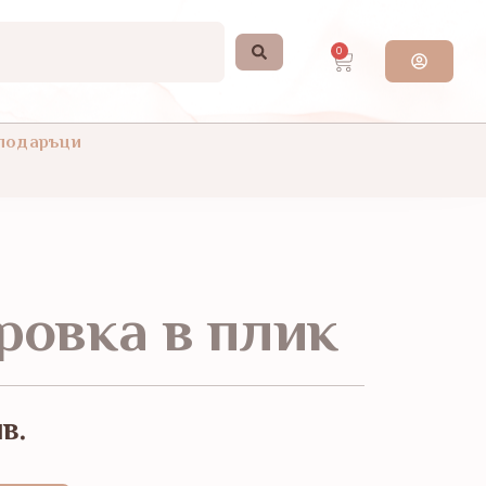
0
 подаръци
овка в плик
в.