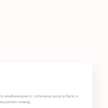
а комбинация от сапунени рози в бяло и
пециален повод.