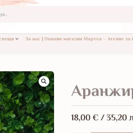
 свещи
За нас | Онлайн магазин Мартеа – Ателие за
Аранжир
18,00
€
/ 35,20 л