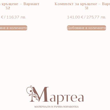
а кръщене – Вариант
Комплект за кръщене – Вар
32
31
0
€
/ 116,37 лв.
141,00
€
/ 275,77 лв.
яне в количката
Добавяне в количката