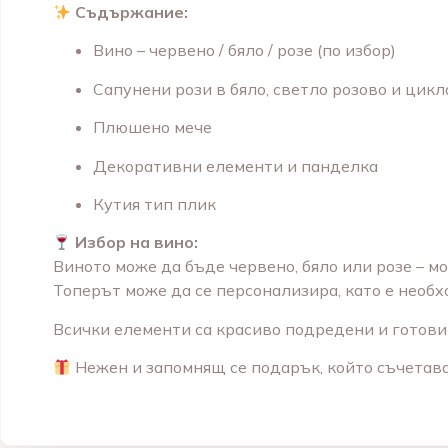
Съдържание:
Вино – червено / бяло / розе (по избор)
Сапунени рози в бяло, светло розово и цик
Плюшено мече
Декоративни елементи и панделка
Кутия тип плик
Избор на вино:
Виното може да бъде червено, бяло или розе – м
Топерът може да се персонализира, като е необ
Всички елементи са красиво подредени и готови 
Нежен и запомнящ се подарък, който съчетава 