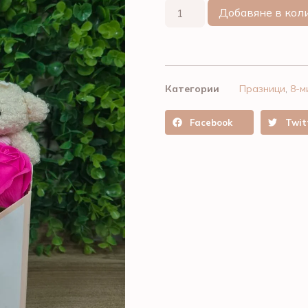
Добавяне в кол
Категории
Празници
,
8-м
Facebook
Twit