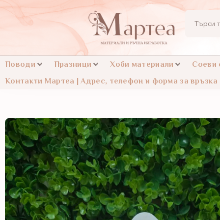
Поводи
Празници
Хоби материали
Соеви
Контакти Мартеа | Адрес, телефон и форма за връзка