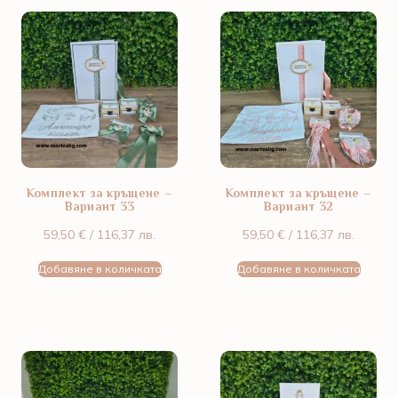
Комплект за кръщене –
Комплект за кръщене –
Вариант 33
Вариант 32
59,50
€
/ 116,37 лв.
59,50
€
/ 116,37 лв.
Добавяне в количката
Добавяне в количката