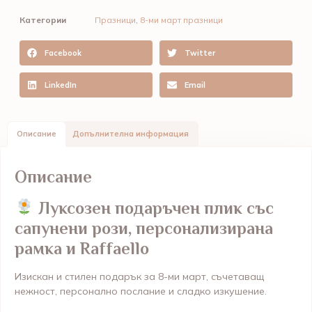
Категории
Празници
,
8-ми март празници
Facebook
Twitter
LinkedIn
Email
Описание
Допълнителна информация
Описание
Луксозен подаръчен плик със
сапунени рози, персонализирана
рамка и Raffaello
Изискан и стилен подарък за 8-ми март, съчетаващ
нежност, персонално послание и сладко изкушение.