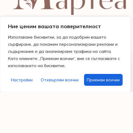
Ние ценим вашата поверителност
Използваме бисквитки, за да подобрим вашето
сърфиране, да покажем персонализирани реклами и
съдържание и да анализираме трафика на сайта.
Като кликнете „Приемам всички“, вие се съгласявате с
Магазини
Бързи
Информация
Помощ
използването на бисквитки.
и
линкове
Общи
и
работно
Поводи
условия
контакти
време
Моят
Настройки
Отхвърлям всички
Приемам всички
Празници
Политика за
Гр. Варна
акаунт
поверителност
бул.
Хоби
Често
Владислав
материали
Бисквитки
задавани
Варненчик
въпроси
99
За
087
нас
7296122