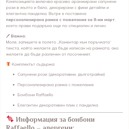
Композицията включва красиво аранжирани сапунени
рози в жълто и бяло, декорирани с фини детайли и
елегантна панделка. Вътре е поставена
персонализирана рамка с пожелание за 8-ми март
,
което прави подаръка още по-специален и личен.
🖊
Важно:
Моля, запишете в полето „Коментар към поръчката“
текста, който желаете да бъде изписан на рамката, ако
желаете да бъде различен от посоченият.
Комплектът съдържа:
Сапунени рози (декоративни, дълготрайни)
Персонализирана рамка с пожелание
Бонбони Raffaello
Елегантен декоративен плик с панделка
Информация за бонбони
Raffaello – алергени: