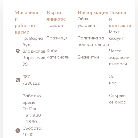
Магазини
Бързи
Информация
Помощ
и
линкове
Общи
и
работно
Поводи
условия
контакти
време
Моят
Празници
Политика за
Гр. Варна
акаунт
поверителност
бул.
Хоби
Често
Владислав
материали
Бисквитки
задавани
Варненчик
въпроси
99
За
087
нас
7296122
Свържи
Работно
се с нас
време
От Пон –
Пет: 9:30
– 18:30
Съобота:
10:00 –