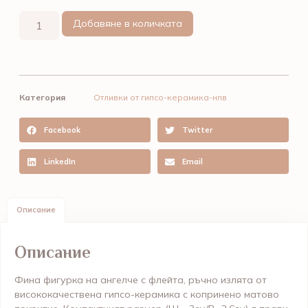
Добавяне в количката
Категория
Отливки от гипсо-керамика-нпв
Facebook
Twitter
LinkedIn
Email
Описание
Описание
Фина фигурка на
ангелче с флейта
, ръчно излята от
висококачествена гипсо-керамика с копринено матово