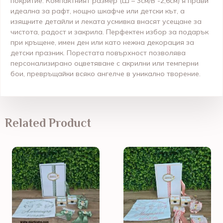
покритие. Компактният размер (
Ш – 3см/В -2,6см
) я прави
идеална за рафт, нощно шкафче или детски кът, а
изящните детайли и леката усмивка внасят усещане за
чистота, радост и закрила. Перфектен избор за подарък
при кръщене, имен ден или като нежна декорация за
детски празник. Порестата повърхност позволява
персонализирано оцветяване с акрилни или темперни
бои, превръщайки всяко ангелче в уникално творение.
Related Product