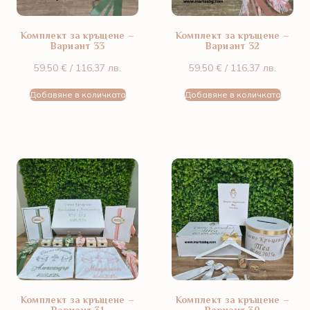
Комплект за кръщене –
Комплект за кръщене –
Вариант 33
Вариант 32
59,50
€
/ 116,37 лв.
59,50
€
/ 116,37 лв.
Добавяне в количката
Добавяне в количката
Комплект за кръщене –
Комплект за кръщене –