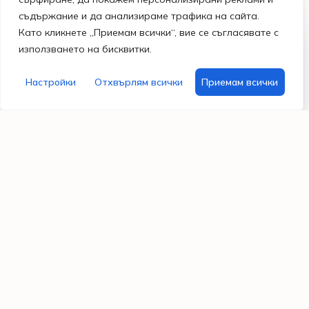
съдържание и да анализираме трафика на сайта.
Като кликнете „Приемам всички“, вие се съгласявате с
Магазини
Бързи
Информация
Помощ
използването на бисквитки.
и
линкове
Общи
и
работно
Поводи
условия
контакти
време
Моят
Настройки
Отхвърлям всички
Приемам всички
Празници
Политика за
Гр. Варна
акаунт
поверителност
бул.
Хоби
Често
Владислав
материали
Бисквитки
задавани
Варненчик
въпроси
99
За
087
нас
7296122
Свържи
Работно
се с нас
време
От Пон –
Пет: 9:30
– 18:30
Съобота: