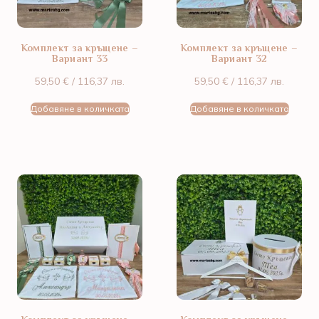
Комплект за кръщене –
Комплект за кръщене –
Вариант 33
Вариант 32
59,50
€
/ 116,37 лв.
59,50
€
/ 116,37 лв.
Добавяне в количката
Добавяне в количката