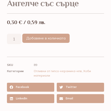
Ангелче със сърце
0,30
€
/ 0,59 лв.
Добавяне в количката
SKU
89
Категории
Отливки от гипсо-керамика-нпв
,
Хоби
материали
Facebook
Twitter
LinkedIn
Email