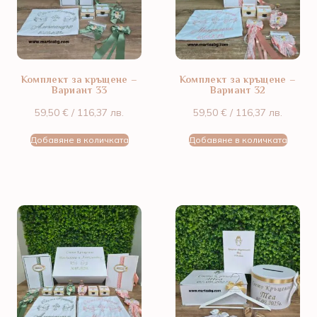
Комплект за кръщене –
Комплект за кръщене –
Вариант 33
Вариант 32
59,50
€
/ 116,37 лв.
59,50
€
/ 116,37 лв.
Добавяне в количката
Добавяне в количката