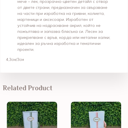
мече – лек, прозрачно-цветен детайл с отвор
от двете страни, предназначен за свързване
на части при изработка на гривни, колиета,
мартеници и аксесоари. Изработен от
устойчив на надраскване акрил, който не
пожълтява и запазва блясъка си. Лесен за
прикрепване с връв, корда или метални халки;
идеален за ръчна изработка и тематични
проекти.
4,3см/3см
Related Product