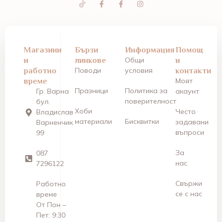
Магазини
Бързи
Информация
Помощ
и
линкове
Общи
и
работно
Поводи
условия
контакти
време
Моят
Празници
Политика за
Гр. Варна
акаунт
поверителност
бул.
Хоби
Често
Владислав
материали
Бисквитки
задавани
Варненчик
въпроси
99
За
087
нас
7296122
Свържи
Работно
се с нас
време
От Пон –
Пет: 9:30