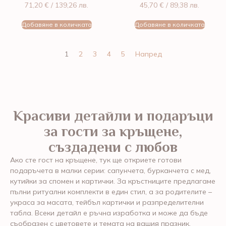
71,20
€
/ 139,26 лв.
45,70
€
/ 89,38 лв.
Добавяне в количката
Добавяне в количката
1
2
3
4
5
Напред
Красиви детайли и подаръци
за гости за кръщене,
създадени с любов
Ако сте гост на кръщене, тук ще откриете готови
подаръчета в малки серии: сапунчета, бурканчета с мед,
кутийки за спомен и картички. За кръстниците предлагаме
пълни ритуални комплекти в един стил, а за родителите –
украса за масата, тейбъл картички и разпределителни
табла. Всеки детайл е ръчна изработка и може да бъде
съобразен с цветовете и темата на вашия празник.