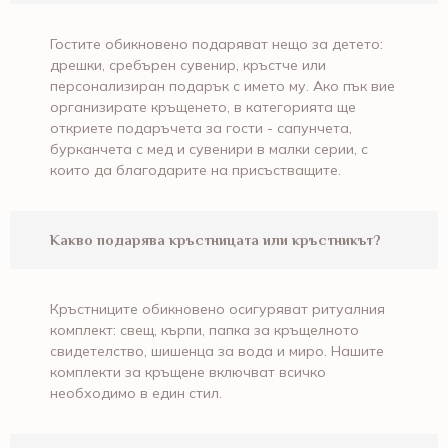
Гостите обикновено подаряват нещо за детето:
дрешки, сребърен сувенир, кръстче или
персонализиран подарък с името му. Ако пък вие
организирате кръщенето, в категорията ще
откриете подаръчета за гости - сапунчета,
бурканчета с мед и сувенири в малки серии, с
които да благодарите на присъстващите.
Какво подарява кръстницата или кръстникът?
Кръстниците обикновено осигуряват ритуалния
комплект: свещ, кърпи, папка за кръщелното
свидетелство, шишенца за вода и миро. Нашите
комплекти за кръщене включват всичко
необходимо в един стил.