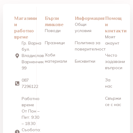
Магазини
Бързи
Информация
Помощ
и
линкове
Общи
и
работно
Поводи
условия
контакти
време
Моят
Празници
Политика за
Гр. Варна
акаунт
поверителност
бул.
Хоби
Често
Владислав
материали
Бисквитки
задавани
Варненчик
въпроси
99
За
087
нас
7296122
Свържи
Работно
се с нас
време
От Пон –
Пет: 9:30
– 18:30
Съобота: