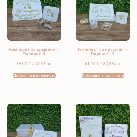
Комплект за кръщене –
Комплект за кръщене –
Вариант 11
Вариант 12
38,00
€
/ 74,32 лв.
41,10
€
/ 80,38 лв.
Добавяне в количката
Добавяне в количката