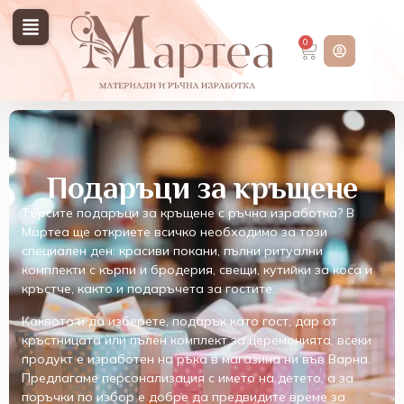
0
Подаръци за кръщене
Търсите подаръци за кръщене с ръчна изработка? В
Мартеа ще откриете всичко необходимо за този
специален ден: красиви покани, пълни ритуални
комплекти с кърпи и бродерия, свещи, кутийки за коса и
кръстче, както и подаръчета за гостите.
Каквото и да изберете, подарък като гост, дар от
кръстницата или пълен комплект за церемонията, всеки
продукт е изработен на ръка в магазина ни във Варна.
Предлагаме персонализация с името на детето, а за
поръчки по избор е добре да предвидите време за