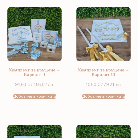
Комплект за кръщене –
Комплект за кръщене –
Вариант 1
Вариант 10
94,60
€
/ 185,02 лв.
40,50
€
/ 79,21 лв.
Добавяне в количката
Добавяне в количката