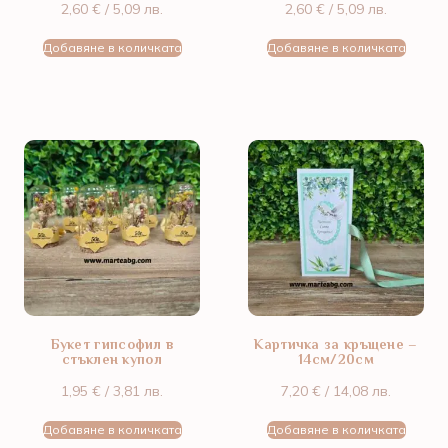
2,60
€
/ 5,09 лв.
2,60
€
/ 5,09 лв.
Добавяне в количката
Добавяне в количката
Букет гипсофил в
Картичка за кръщене –
стъклен купол
14см/20см
1,95
€
/ 3,81 лв.
7,20
€
/ 14,08 лв.
Добавяне в количката
Добавяне в количката