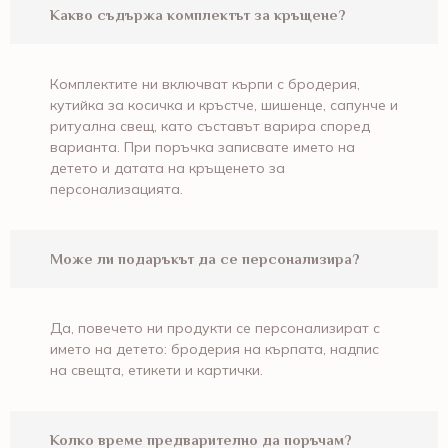
Какво съдържа комплектът за кръщене?
Комплектите ни включват кърпи с бродерия,
кутийка за косичка и кръстче, шишенце, сапунче и
ритуална свещ, като съставът варира според
варианта. При поръчка записвате името на
детето и датата на кръщенето за
персонализацията.
Може ли подаръкът да се персонализира?
Да, повечето ни продукти се персонализират с
името на детето: бродерия на кърпата, надпис
на свещта, етикети и картички.
Колко време предварително да поръчам?