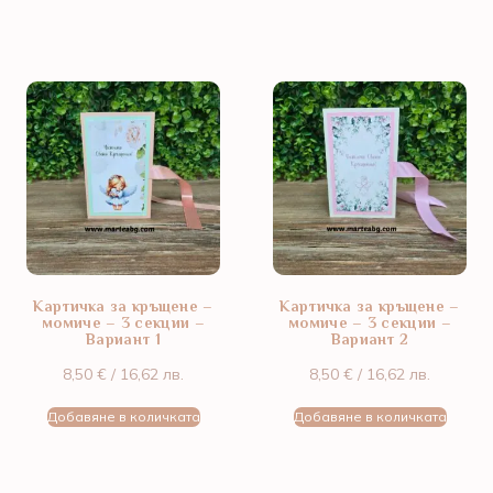
Картичка за кръщене –
Картичка за кръщене –
момиче – 3 секции –
момиче – 3 секции –
Вариант 1
Вариант 2
8,50
€
/ 16,62 лв.
8,50
€
/ 16,62 лв.
Добавяне в количката
Добавяне в количката