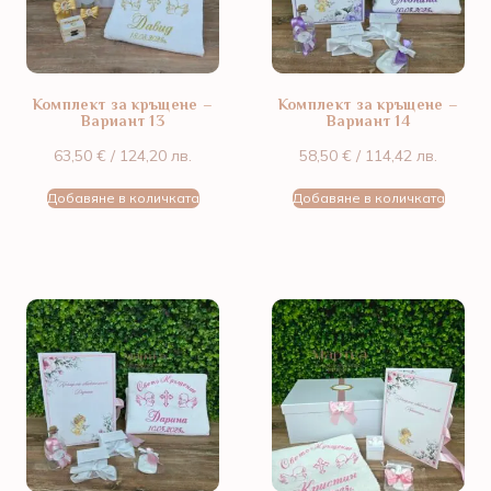
Комплект за кръщене –
Комплект за кръщене –
Вариант 13
Вариант 14
63,50
€
/ 124,20 лв.
58,50
€
/ 114,42 лв.
Добавяне в количката
Добавяне в количката