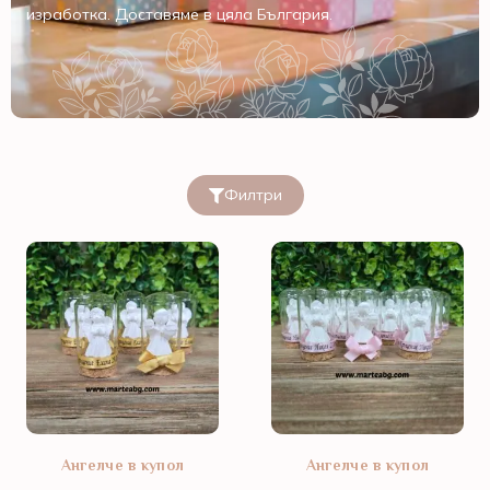
изработка. Доставяме в цяла България.
Филтри
Ангелче в купол
Ангелче в купол