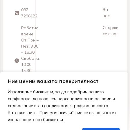
За
087
нас
7296122
Свържи
Работно
се с нас
време
От Пон –
Пет: 9:30
– 18:30
Съобота:
10:00 –
15:30
Неделя:
Ние ценим вашата поверителност
Почивен
ден
Използваме бисквитки, за да подобрим вашето
сърфиране, да покажем персонализирани реклами и
съдържание и да анализираме трафика на сайта.
Като кликнете „Приемам всички“, вие се съгласявате с
използването на бисквитки.
© 2026 МАРТЕА ДЗЗД | Всички права запазени.
Изработка от Denvelkoff Studio