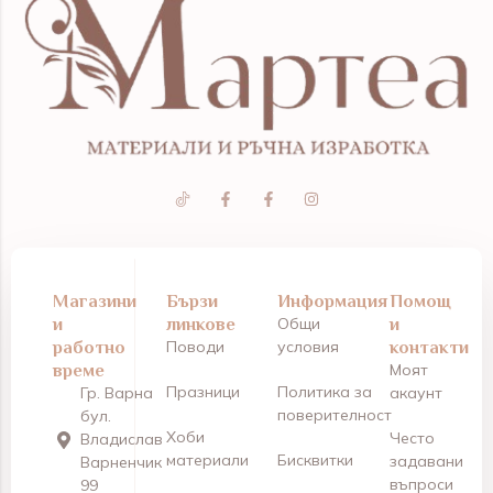
Магазини
Бързи
Информация
Помощ
и
линкове
Общи
и
работно
Поводи
условия
контакти
време
Моят
Празници
Политика за
Гр. Варна
акаунт
поверителност
бул.
Хоби
Често
Владислав
материали
Бисквитки
задавани
Варненчик
въпроси
99